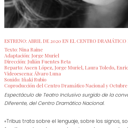
ESTRENO: ABRIL DE 2020 EN EL CENTRO DRAMÁTICO
Texto: Nina Raine
Adaptación: Jorge Muriel
Dirección: Julián Fuentes Reta
Reparto: Ascen López, Jorge Muriel, Laura Toledo, Enri
Videoescena: Álvaro Luna
Sonido: Iñaki Rubio
Coproducción del Centro Dramático Nacional y Octubre
Espectáculo de Teatro Inclusivo surgido de la conv
Diferente, del Centro Dramático Nacional.
«Tribus trata sobre el lenguaje, sobre los signos, s