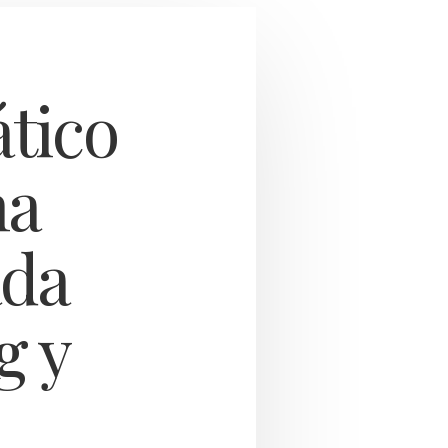
tico
na
ada
g y