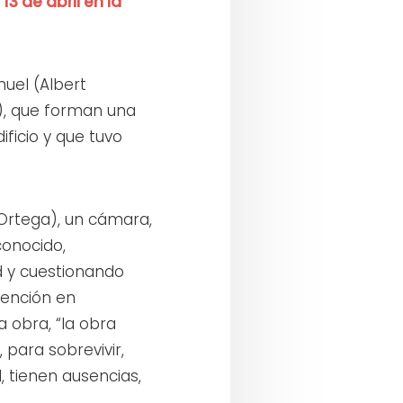
13 de abril en la
uel (Albert
y), que forman una
ficio y que tuvo
-Ortega), un cámara,
conocido,
d y cuestionando
tención en
a obra, “la obra
 para sobrevivir,
, tienen ausencias,