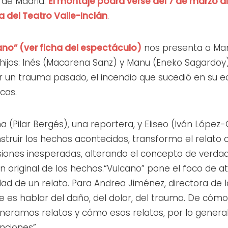
 de Madrid.
El montaje podrá verse del 7 de marzo al 
a del Teatro Valle-Inclán
.
ano” (ver ficha del espectáculo)
nos presenta a Man
s hijos: Inés (Macarena Sanz) y Manu (Eneko Sagardo
 un trauma pasado, el incendio que sucedió en su edi
cas.
a (Pilar Bergés), una reportera, y Eliseo (Iván López
struir los hechos acontecidos, transforma el relato 
iones inesperadas, alterando el concepto de verda
n original de los hechos.“Vulcano” pone el foco de a
ad de un relato. Para Andrea Jiménez, directora de l
que es hablar del daño, del dolor, del trauma. De cómo,
neramos relatos y cómo esos relatos, por lo general
enciones”.