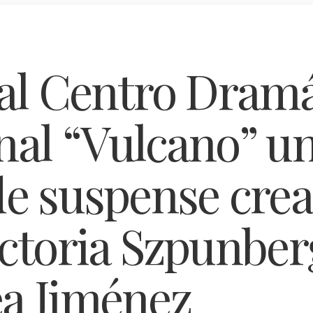
 al Centro Dramá
nal “Vulcano” u
de suspense cre
ictoria Szpunber
a Jiménez