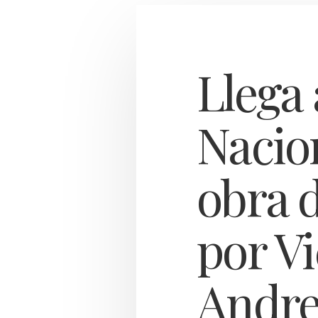
Llega
Nacio
obra 
por V
Andre