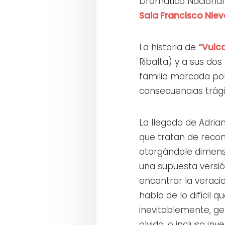
Dramático Nacional
Sala Francisco Niev
La historia de
“Vulc
Ribalta) y a sus do
familia marcada por
consecuencias trági
La llegada de Adrian
que tratan de recon
otorgándole dimens
una supuesta versió
encontrar la veracid
habla de lo difícil 
inevitablemente, ge
olvido, o incluso inv