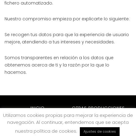
fichero automatizado.
Nuestro compromiso empieza por explicarte lo siguiente:
Se recogen tus datos para que la experiencia de usuario
mejore, atendiendo a tus intereses y necesidades.
Somos transparentes en relación a los datos que
obtenemos acerca de ti y la razón por la que lo
hacemos.
INICIO
OTRAS PRODUCCIONES
Utilizamos cookies propias para mejorar la experiencia de
ARCHIVO
NOTICIAS
navegación. Al continuar, entendemos que se acepta
CONTACTO
nuestra política de cookies.
Ajustes de cookies