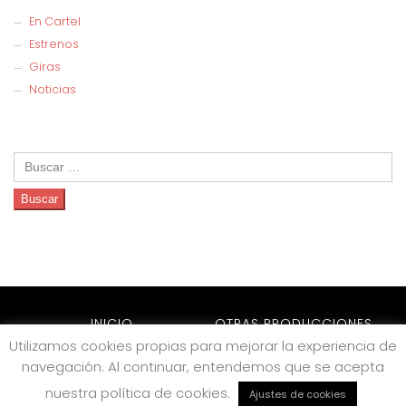
En Cartel
Estrenos
Giras
Noticias
Buscar:
INICIO
OTRAS PRODUCCIONES
Utilizamos cookies propias para mejorar la experiencia de
ARCHIVO
NOTICIAS
navegación. Al continuar, entendemos que se acepta
CONTACTO
nuestra política de cookies.
Ajustes de cookies