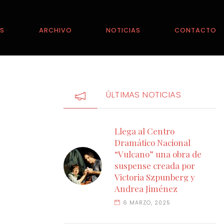
ES
ARCHIVO
NOTICIAS
CONTACTO
ÚLTIMAS NOTICIAS
Llega al Centro
Dramático Nacional
“Vulcano” una obra de
suspense creada por
Victoria Szpunberg y
Andrea Jiménez
6 MARZO, 2025