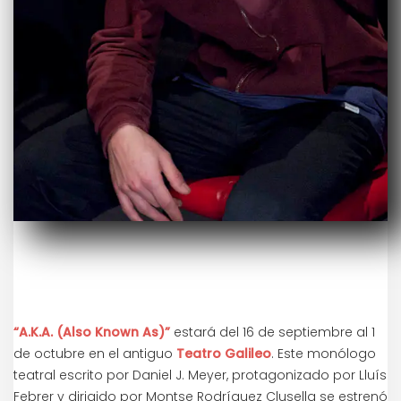
“A.K.A. (Also Known As)”
estará del 16 de septiembre al 1
de octubre en el antiguo
Teatro Galileo
. Este monólogo
teatral escrito por Daniel J. Meyer, protagonizado por Lluís
Febrer y dirigido por Montse Rodríguez Clusella se estrenó