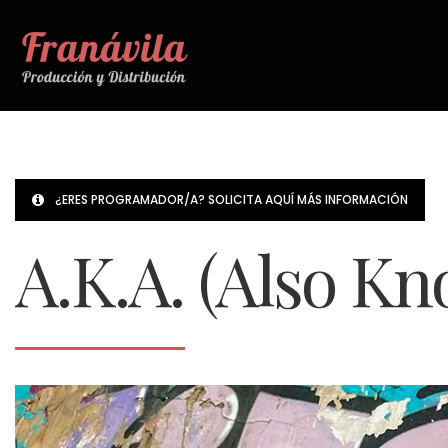
¿ERES PROGRAMADOR/A? SOLICITA AQUÍ MÁS INFORMACIÓN
A.K.A. (Also K