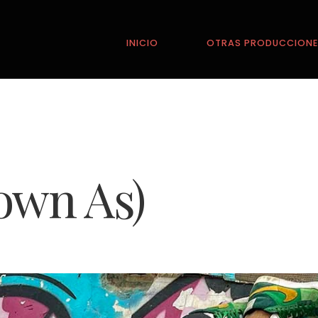
INICIO
OTRAS PRODUCCION
nown As)