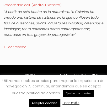
Recomana.cat (Andreu Sotorra)
“A partir de este hecho de la naturaleza, La Calòrica ha
creado una historia de historias en la que confluyen todo
tipo de cuestiones, dudas, inquietudes, filosofías, creencias e
ideologías, tanto cotidianas como contemporáneas,
centradas en tres grupos de protagonistas”
+ Leer reseña
INICIO
OTRAS PRODUCCIONES
Utilizamos cookies propias para mejorar la experiencia de
ARCHIVO
NOTICIAS
navegación. Al continuar, entendemos que se acepta
CONTACTO
nuestra política de cookies.
Ajustes de cookies
VOLVER ARRIBA
Leer más
Aceptar cookies