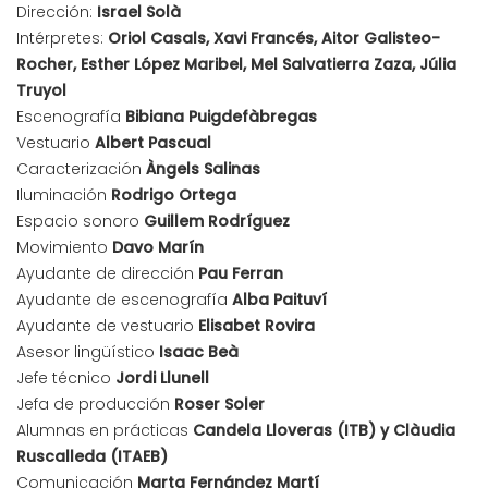
Dirección:
Israel Solà
Intérpretes:
Oriol Casals, Xavi Francés, Aitor Galisteo-
Rocher, Esther López Maribel, Mel Salvatierra Zaza, Júlia
Truyol
Escenografía
Bibiana Puigdefàbregas
Vestuario
Albert Pascual
Caracterización
Àngels Salinas
Iluminación
Rodrigo Ortega
Espacio sonoro
Guillem Rodríguez
Movimiento
Davo Marín
Ayudante de dirección
Pau Ferran
Ayudante de escenografía
Alba Paituví
Ayudante de vestuario
Elisabet Rovira
Asesor lingüístico
Isaac Beà
Jefe técnico
Jordi Llunell
Jefa de producción
Roser Soler
Alumnas en prácticas
Candela Lloveras (ITB) y Clàudia
Ruscalleda (ITAEB)
Comunicación
Marta Fernández Martí