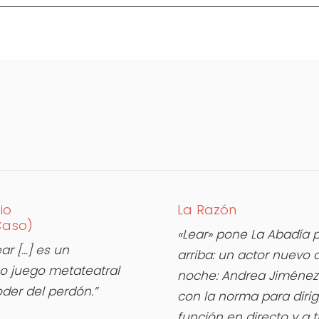
io
La Razón
Caso)
«Lear» pone La Abadía 
ar […] es un
arriba: un actor nuevo
imo juego metateatral
noche: Andrea Jiméne
oder del perdón.”
con la norma para dirigi
función en directo y a t