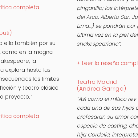
crítica completa
pinganillo; los intérpre
del Arco, Alberto San J
Lima…) se pondrán por 
outi)
última vez en la piel del
 ella también por su
shakespeariano”.
r, como en la magna
akespeare, la
+ Leer la reseña comp
 explora hasta las
nsecuencias los límites
Teatro Madrid
icción y teatro clásico
(Andrea Garriga)
vo proyecto
.”
“Así como el mítico rey 
cada una de sus hijas 
crítica completa
profesaran su amor c
especie de casting, ah
hija Cordelia, interpret