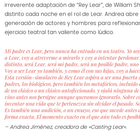
irreverente adaptación de “Rey Lear”, de William Sh
distinto cada noche en el rol de Lear. Andrea abr
generación de actores y hombres para reflexionar 
ejercicio teatral tan valiente como lúdico.
Mi padre es Lear, pero nunca ha entrado en un teatro. Yo soy 
a Lear, voy a atreverme a mirarlo y voy a intentar perdonar.
distinto, será Lear, será mi padre, será un posible padre, un
Voy a ser Lear yo también, y como él con sus hijas, voy a hac
Esta versión-simulacro de Rey Lear aspira a ser una puerta
padres, los biológicos, pero también los metafóricos, inclui
de un clásico o un clásico autoficcionado, y ojalá ninguna de
vino antes nos persigue aunque queramos ignorarlo. Sobre co
inventar una vida que te pertenezca sin olvidar el pasado. So
Es también una audición, o un ensayo, eso que sucede antes 
forma exacta. El momento exacto en el que aún todo es posibl
– Andrea Jiménez, creadora de «Casting Lear».