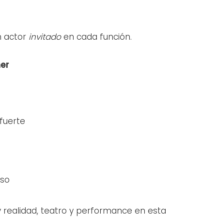
n actor
invitado
en cada función.
er
afuerte
nso
y realidad, teatro y performance en esta