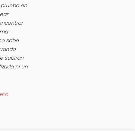
 prueba en
Lear
 encontrar
isma
no sabe
cuando
se subirán
izado ni un
leta