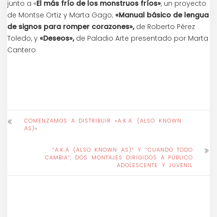
junto a «
El más frío de los monstruos fríos»
, un proyecto
de Montse Ortiz y Marta Gago;
«Manual básico de lengua
de signos para romper corazones»,
de Roberto Pérez
Toledo, y
«Deseos»,
de Paladio Arte presentado por Marta
Cantero
COMENZAMOS A DISTRIBUIR «A.K.A. (ALSO KNOWN
AS)»
“A.K.A (ALSO KNOWN AS)” Y “CUANDO TODO
CAMBIA”, DOS MONTAJES DIRIGIDOS A PÚBLICO
ADOLESCENTE Y JUVENIL