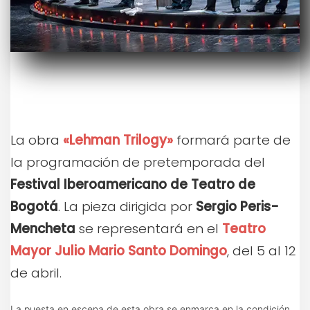
La obra
«Lehman Trilogy»
formará parte de
la programación de pretemporada del
Festival Iberoamericano de Teatro de
Bogotá
. La pieza dirigida por
Sergio Peris-
Mencheta
se representará en el
Teatro
Mayor Julio Mario Santo Domingo
, del 5 al 12
de abril.
La puesta en escena de esta obra se enmarca en la condición