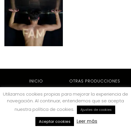
INICIO
OTRAS PRODUCCIONES
ARCHIVO
NOTICIAS
Utilizamos cookies propias para mejorar la experiencia de
CONTACTO
navegación. Al continuar, entendemos que se acepta
nuestra política de cookies.
Ajustes de cookies
VOLVER ARRIBA
Leer más
Aceptar cookies