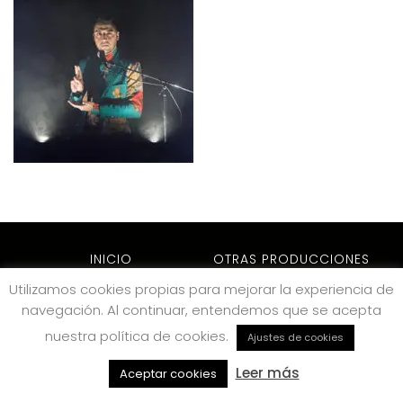
INICIO
OTRAS PRODUCCIONES
ARCHIVO
NOTICIAS
Utilizamos cookies propias para mejorar la experiencia de
navegación. Al continuar, entendemos que se acepta
CONTACTO
nuestra política de cookies.
Ajustes de cookies
VOLVER ARRIBA
Leer más
Aceptar cookies