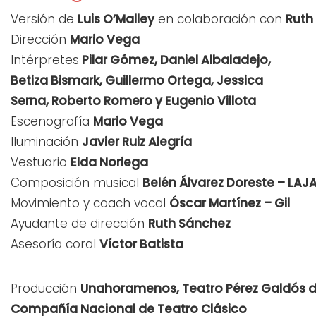
Versión de
Luis O’Malley
en colaboración con
Ruth
Dirección
Mario Vega
Intérpretes
Pilar Gómez, Daniel Albaladejo,
Betiza Bismark, Guillermo Ortega, Jessica
Serna, Roberto Romero y Eugenio Villota
Escenografía
Mario Vega
Iluminación
Javier Ruiz Alegría
Vestuario
Elda Noriega
Composición musical
Belén Álvarez Doreste – LA
Movimiento y coach vocal
Óscar Martínez – Gil
Ayudante de dirección
Ruth Sánchez
Asesoría coral
Víctor Batista
Producción
Unahoramenos, Teatro Pérez Galdós de
Compañía Nacional de Teatro Clásico